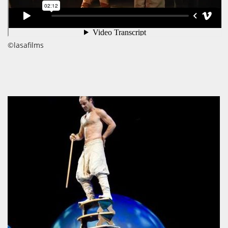
©lasafilms