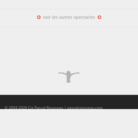
voir les autres spectacles
© 2004-2026 Cie Pascal Rousseau | pascalrousseau.com
propulseur
CMS Made Simple
| design:
deutsch:art